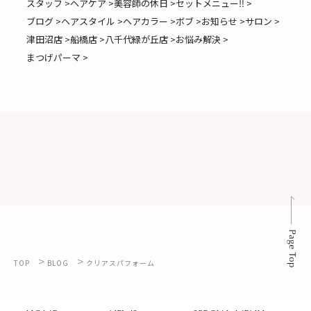
スタッフ >
ヘアケア >
美容師の休日 >
セットメニュー‼️ >
ブログ >
ヘアスタイル >
ヘアカラー >
ボブ >
お知らせ >
サロン >
津田沼店 >
船橋店 >
八千代緑が丘店 >
お悩み解決 >
まつげパーマ >
>
>
TOP
BLOG
クリアスパフォーム