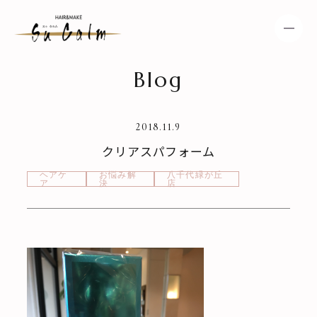
Blog
HOME
NEWS
2018.11.9
SPECIAL MENU
MENU
クリアスパフォーム
SHOP & STAFF
COUPON
ヘアケ
お悩み解
八千代緑が丘
ア
決
店
GALLERY
RECRUIT
BLOG