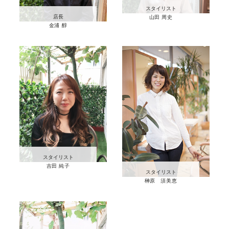
スタイリスト
店長
山田 周史
金浦 醇
スタイリスト
吉田 純子
スタイリスト
榊原 須美恵