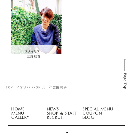
スタイリスト
三浦 結花
>
>
TOP
STAFF PROFILE
吉田 純子
HOME
NEWS
SPECIAL MENU
MENU
SHOP & STAFF
COUPON
GALLERY
RECRUIT
BLOG