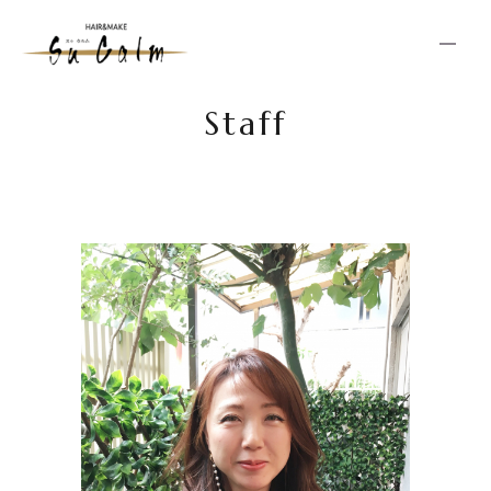
Staff
HOME
NEWS
SPECIAL MENU
MENU
SHOP & STAFF
COUPON
GALLERY
RECRUIT
BLOG